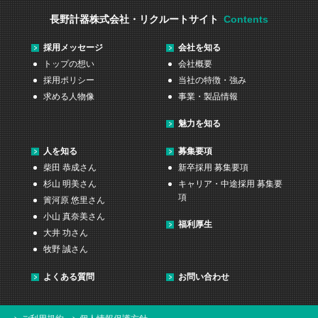
長野計器株式会社・リクルートサイト
Contents
採用メッセージ
会社を知る
トップの想い
会社概要
採用ポリシー
当社の特徴・強み
求める人物像
事業・製品情報
魅力を知る
人を知る
募集要項
柴田 恭成さん
新卒採用 募集要項
杉山 明美さん
キャリア・中途採用 募集要
項
簀河原 悠里さん
小山 真奈美さん
福利厚生
大井 功さん
牧野 誠さん
よくある質問
お問い合わせ