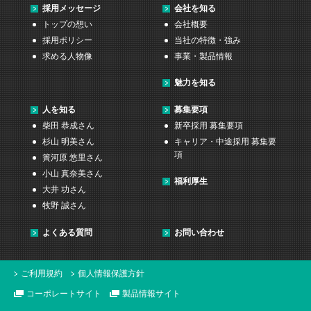
採用メッセージ
会社を知る
トップの想い
会社概要
採用ポリシー
当社の特徴・強み
求める人物像
事業・製品情報
魅力を知る
人を知る
募集要項
柴田 恭成さん
新卒採用 募集要項
杉山 明美さん
キャリア・中途採用 募集要
項
簀河原 悠里さん
小山 真奈美さん
福利厚生
大井 功さん
牧野 誠さん
よくある質問
お問い合わせ
ご利用規約
個人情報保護方針
コーポレートサイト
製品情報サイト