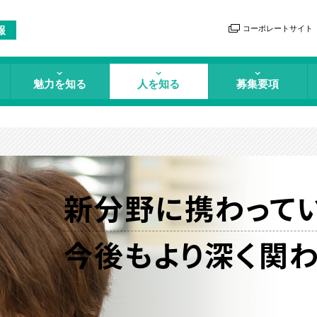
コーポレートサイト
報
魅力を知る
人を知る
募集要項
新分野に携わってい
今後もより深く関わ