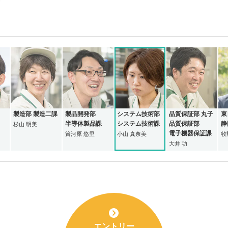
製造部 製造二課
製品開発部
システム技術部
品質保証部 丸子
東
半導体製品課
システム技術課
品質保証部
静
杉山 明美
電子機器保証課
簀河原 悠里
小山 真奈美
牧
大井 功
エントリー