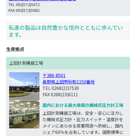
TEL 092(572)5072
FAX 092(572)5082
私達の製品は自然豊かな信州とともに歩んでい
ます。
生産拠点
上田計測機器工場
〒386-8501
長野県上田市秋和1150番地
TEL 0268(22)7530
FAX 0268(23)6111
国内における最大規模の機械式圧力計工場
上田計測機器工場は、安全・安心に注力し
た機械式圧力計・圧力スイッチ・温度計を
メインにあらゆる産業用途へ供給し、国内
シェア60％を占有しています。国際標準に