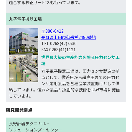
適合する校正サービスも行っています。
丸子電子機器工場
〒386-0412
長野県上田市御岳堂2480番地
TEL 0268(42)7530
FAX 0268(41)1121
世界最大級の生産能力を誇る圧力センサ工
場
丸子電子機器工場は、圧力センサ製造の拠
点として、微差圧から超高圧までの圧力セ
ンサ応用製品を各種産業装置向けとして供
給しています。優れた製品と独創的な技術を世界市場に発信
しています。
研究開発拠点
長野計器テクニカル・
ソリューションズ・センター